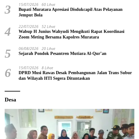
15/07/2026
60 Lihat
3
Bupati Muratara Apresiasi Disdukcapil Atas Pelayanan
Jemput Bola
22/07/2026
52 Lihat
4
Wabup H Junius Wahyudi Mengikuti Rapat Koordinasi
Zoom Meting Bersama Kapolres Muratara
06/08/2026
20 Lihat
5
Sejarah Pondok Pesantren Mutiara Al-Qur’an
15/07/2026
8 Lihat
6
DPRD Musi Rawas Desak Pembangunan Jalan Trans Subur
dan Wilayah HTI Segera Dituntaskan
Desa