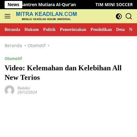
Langsung
santren Mutiara Al-Qur’an
News
TIM MINI SOCCER KOMINFO 
ke
konten
Beranda
Hukum
Politik
Pemerintahan
Pendidikan
Desa
New
Beranda
Otomotif
Otomotif
Video: Kelemahan dan Kelebihan All
New Terios
Redaksi
29/12/2024