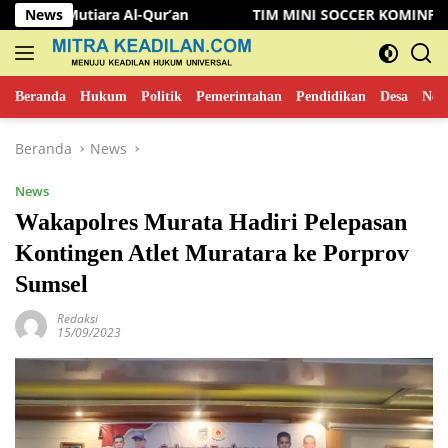
Langsung
a Al-Qur’an
News
TIM MINI SOCCER KOMINFO MUSI RAWAS K
ke
konten
Beranda
Hukum
Politik
Pemerintahan
Pendidikan
Desa
New
Beranda
News
News
Wakapolres Murata Hadiri Pelepasan
Kontingen Atlet Muratara ke Porprov
Sumsel
Redaksi
15/09/2023