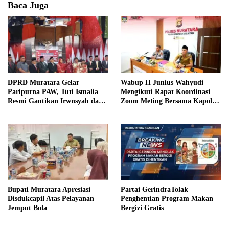
Baca Juga
DPRD Muratara Gelar
Wabup H Junius Wahyudi
Paripurna PAW, Tuti Ismalia
Mengikuti Rapat Koordinasi
Resmi Gantikan Irwnsyah dari
Zoom Meting Bersama Kapolres
Fraksi PDIP Perjuangan
Muratara
Bupati Muratara Apresiasi
Partai GerindraTolak
Disdukcapil Atas Pelayanan
Penghentian Program Makan
Jemput Bola
Bergizi Gratis