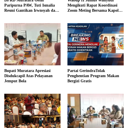
DPRD Muratara Gelar
Wabup H Junius Wahyudi
Paripurna PAW, Tuti Ismalia
Mengikuti Rapat Koordinasi
Resmi Gantikan Irwnsyah dari
Zoom Meting Bersama Kapolres
Fraksi PDIP Perjuangan
Muratara
Bupati Muratara Apresiasi
Partai GerindraTolak
Disdukcapil Atas Pelayanan
Penghentian Program Makan
Jemput Bola
Bergizi Gratis