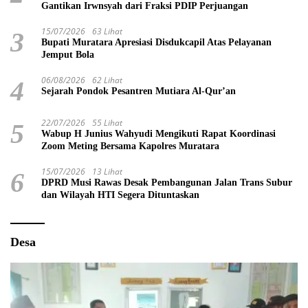
Gantikan Irwnsyah dari Fraksi PDIP Perjuangan
15/07/2026
63 Lihat
3
Bupati Muratara Apresiasi Disdukcapil Atas Pelayanan
Jemput Bola
06/08/2026
62 Lihat
4
Sejarah Pondok Pesantren Mutiara Al-Qur’an
22/07/2026
55 Lihat
5
Wabup H Junius Wahyudi Mengikuti Rapat Koordinasi
Zoom Meting Bersama Kapolres Muratara
15/07/2026
13 Lihat
6
DPRD Musi Rawas Desak Pembangunan Jalan Trans Subur
dan Wilayah HTI Segera Dituntaskan
Desa