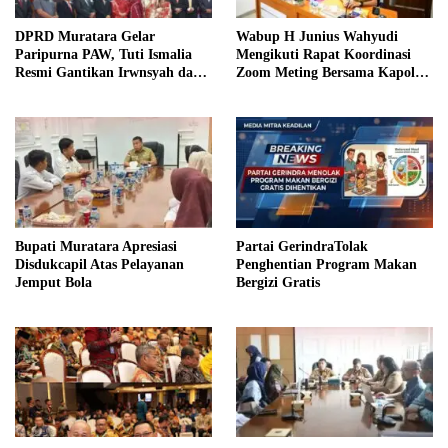
DPRD Muratara Gelar
Wabup H Junius Wahyudi
Paripurna PAW, Tuti Ismalia
Mengikuti Rapat Koordinasi
Resmi Gantikan Irwnsyah dari
Zoom Meting Bersama Kapolres
Fraksi PDIP Perjuangan
Muratara
Bupati Muratara Apresiasi
Partai GerindraTolak
Disdukcapil Atas Pelayanan
Penghentian Program Makan
Jemput Bola
Bergizi Gratis