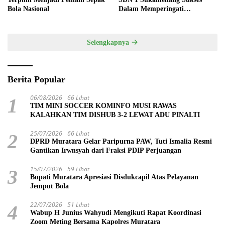
Bola Nasional
Dalam Memperingati
Hardiknas 2025
Selengkapnya
Berita Popular
06/08/2026
66 Lihat
1
TIM MINI SOCCER KOMINFO MUSI RAWAS
KALAHKAN TIM DISHUB 3-2 LEWAT ADU PINALTI
25/07/2026
66 Lihat
2
DPRD Muratara Gelar Paripurna PAW, Tuti Ismalia Resmi
Gantikan Irwnsyah dari Fraksi PDIP Perjuangan
15/07/2026
59 Lihat
3
Bupati Muratara Apresiasi Disdukcapil Atas Pelayanan
Jemput Bola
22/07/2026
51 Lihat
4
Wabup H Junius Wahyudi Mengikuti Rapat Koordinasi
Zoom Meting Bersama Kapolres Muratara