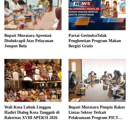
Bupati Muratara Apresiasi
Partai GerindraTolak
Disdukcapil Atas Pelayanan
Penghentian Program Makan
Jemput Bola
Bergizi Gratis
Wali Kota Lubuk Linggau
Bupati Muratara Pimpin Rakor
Hadiri Dialog Kota Tangguh di
Lintas Sektor Terkait
Rakernas XVIII APEKSI 2026
Pelaksanaan Program PICT
pada RSUD Rupit.