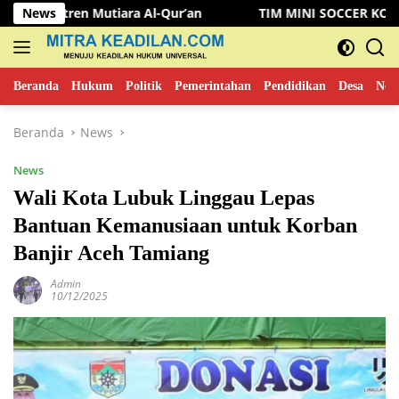
Langsung
 Mutiara Al-Qur’an
News
TIM MINI SOCCER KOMINFO MUSI RA
ke
konten
Beranda
Hukum
Politik
Pemerintahan
Pendidikan
Desa
New
Beranda
News
News
Wali Kota Lubuk Linggau Lepas
Bantuan Kemanusiaan untuk Korban
Banjir Aceh Tamiang
Admin
10/12/2025