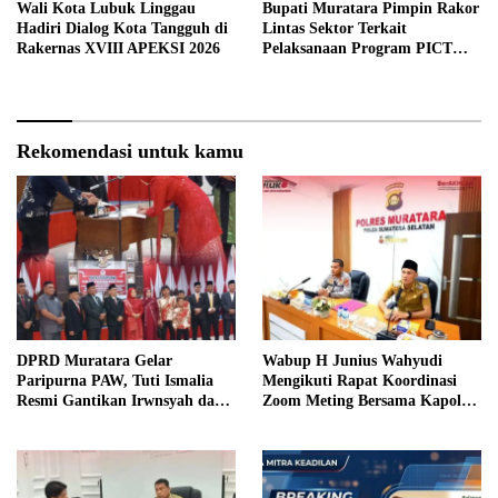
Wali Kota Lubuk Linggau
Bupati Muratara Pimpin Rakor
Hadiri Dialog Kota Tangguh di
Lintas Sektor Terkait
Rakernas XVIII APEKSI 2026
Pelaksanaan Program PICT
pada RSUD Rupit.
Rekomendasi untuk kamu
DPRD Muratara Gelar
Wabup H Junius Wahyudi
Paripurna PAW, Tuti Ismalia
Mengikuti Rapat Koordinasi
Resmi Gantikan Irwnsyah dari
Zoom Meting Bersama Kapolres
Fraksi PDIP Perjuangan
Muratara