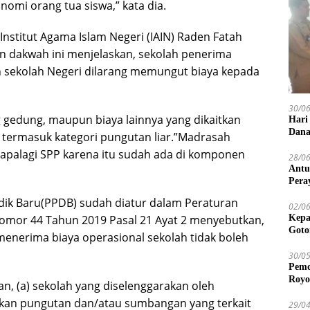
mi orang tua siswa,” kata dia.
 Institut Agama Islam Negeri (IAIN) Raden Fatah
n dakwah ini menjelaskan, sekolah penerima
n sekolah Negeri dilarang memungut biaya kepada
30/0
gedung, maupun biaya lainnya yang dikaitkan
Hari
Dana
 termasuk kategori pungutan liar.”Madrasah
apalagi SPP karena itu sudah ada di komponen
28/0
Antu
Pera
dik Baru(PPDB) sudah diatur dalam Peraturan
02/0
Kepa
omor 44 Tahun 2019 Pasal 21 Ayat 2 menyebutkan,
Goto
enerima biaya operasional sekolah tidak boleh
30/0
Pemd
Royo
n, (a) sekolah yang diselenggarakan oleh
ukan pungutan dan/atau sumbangan yang terkait
29/0