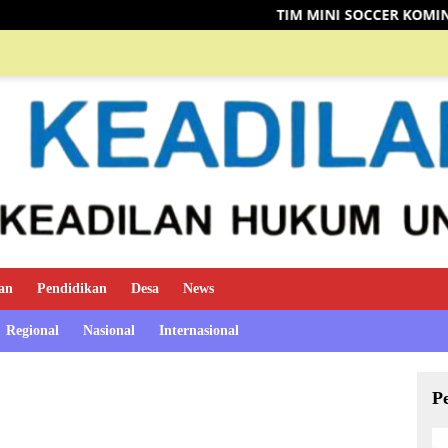
TIM MINI SOCCER KOMINFO MUSI RAWAS
an
Pendidikan
Desa
News
Regional
Nasional
Internasional
P