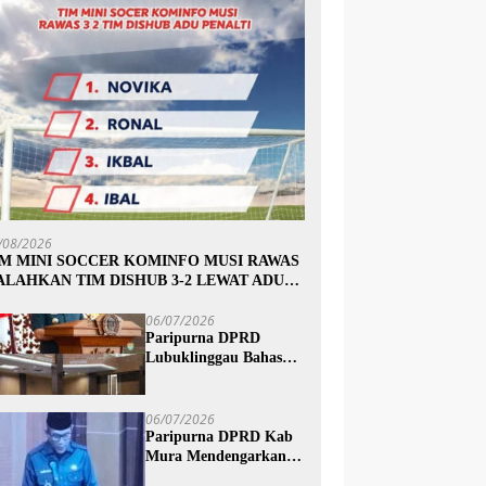
/08/2026
IM MINI SOCCER KOMINFO MUSI RAWAS
ALAHKAN TIM DISHUB 3-2 LEWAT ADU
INALTI
06/07/2026
Paripurna DPRD
Lubuklinggau Bahas
Pertanggungjawaban
APBD 2025, Wali Kota
Sampaikan Jawaban
06/07/2026
Eksekutif
Paripurna DPRD Kab
Mura Mendengarkan
Penyampaian Jawaban