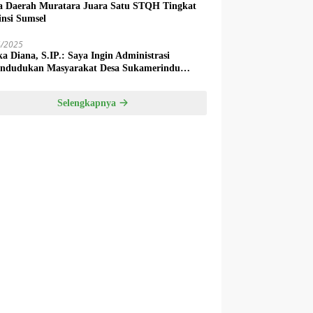
a Daerah Muratara Juara Satu STQH Tingkat
insi Sumsel
4/2025
ka Diana, S.IP.: Saya Ingin Administrasi
ndudukan Masyarakat Desa Sukamerindu
k Ada Permasalahan!
Selengkapnya