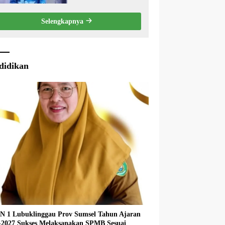
Eksekutif Terhadap
Raperda Tentang
Selengkapnya
Pertanggungjawaban
APBD Kabupaten Musi
Rawas Tahun Anggaran
2025.
didikan
 1 Lubuklinggau Prov Sumsel Tahun Ajaran
027 Sukses Melaksanakan SPMB Sesuai