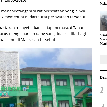
sa (28/03/2023)
Meka
h menandatangani surat pernyataan yang isinya
k memenuhi isi dari surat pernyataan tersebut.
hasiakan menyebutkan setiap memasuki Tahun
harus mengeluarkan uang yang tidak sedikit bagi
Sisw
ah ilmu di Madrasah tersebut.
Mera
Menj
Bola
Ber
1
2