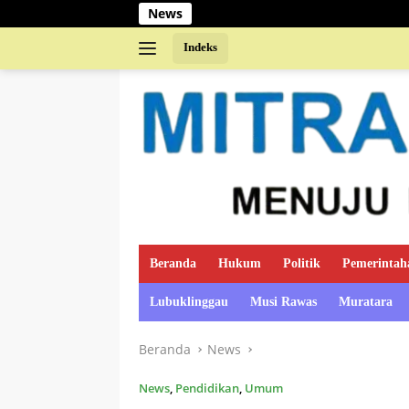
Langsung
News
ke
konten
Indeks
Beranda
Hukum
Politik
Pemerintah
Lubuklinggau
Musi Rawas
Muratara
Beranda
News
News
,
Pendidikan
,
Umum