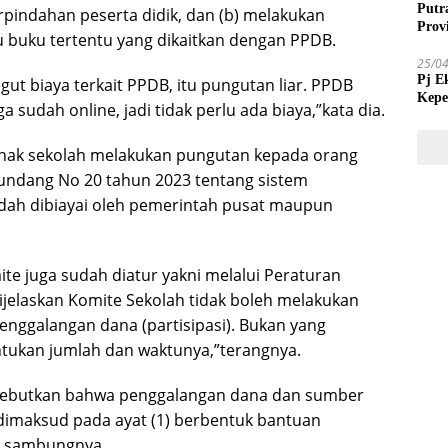
Putr
indahan peserta didik, dan (b) melakukan
Prov
buku tertentu yang dikaitkan dengan PPDB.
25/0
Pj E
ut biaya terkait PPDB, itu pungutan liar. PPDB
Kepe
sudah online, jadi tidak perlu ada biaya,”kata dia.
Tida
pihak sekolah melakukan pungutan kepada orang
undang No 20 tahun 2023 tentang sistem
dah dibiayai oleh pemerintah pusat maupun
e juga sudah diatur yakni melalui Peraturan
ijelaskan Komite Sekolah tidak boleh melakukan
nggalangan dana (partisipasi). Bukan yang
ntukan jumlah dan waktunya,”terangnya.
disebutkan bahwa penggalangan dana dan sumber
dimaksud pada ayat (1) berbentuk bantuan
n,sambungnya.