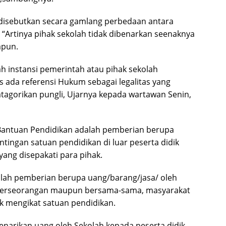
t disebutkan secara gamlang perbedaan antara
Artinya pihak sekolah tidak dibenarkan seenaknya
apun.
ah instansi pemerintah atau pihak sekolah
s ada referensi Hukum sebagai legalitas yang
atagorikan pungli, Ujarnya kepada wartawan Senin,
 Bantuan Pendidikan adalah pemberian berupa
ingan satuan pendidikan di luar peserta didik
yang disepakati para pihak.
ah pemberian berupa uang/barang/jasa/ oleh
ik perseorangan maupun bersama-sama, masyarakat
ak mengikat satuan pendidikan.
narikan uang oleh Sekolah kepada peserta didik,