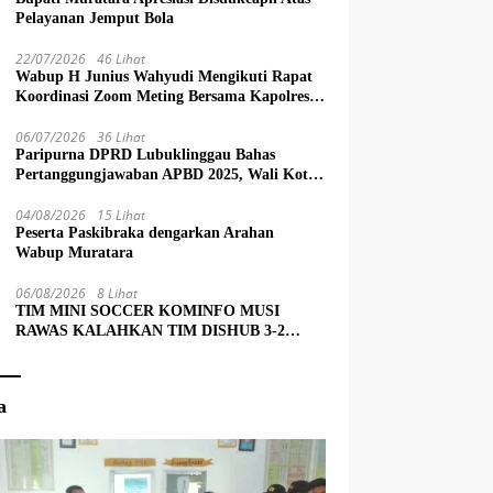
Pelayanan Jemput Bola
22/07/2026
46 Lihat
Wabup H Junius Wahyudi Mengikuti Rapat
Koordinasi Zoom Meting Bersama Kapolres
Muratara
06/07/2026
36 Lihat
Paripurna DPRD Lubuklinggau Bahas
Pertanggungjawaban APBD 2025, Wali Kota
Sampaikan Jawaban Eksekutif
04/08/2026
15 Lihat
Peserta Paskibraka dengarkan Arahan
Wabup Muratara
06/08/2026
8 Lihat
TIM MINI SOCCER KOMINFO MUSI
RAWAS KALAHKAN TIM DISHUB 3-2
LEWAT ADU PINALTI
a