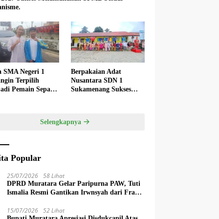
nisme.
a SMA Negeri 1
Berpakaian Adat
ngin Terpilih
Nusantara SDN 1
adi Pemain Sepak
Sukamenang Sukses
 Nasional
Dalam Memperingati
Hardiknas 2025
Selengkapnya
ita Popular
25/07/2026
58 Lihat
DPRD Muratara Gelar Paripurna PAW, Tuti
Ismalia Resmi Gantikan Irwnsyah dari Fraksi
PDIP Perjuangan
15/07/2026
52 Lihat
Bupati Muratara Apresiasi Disdukcapil Atas