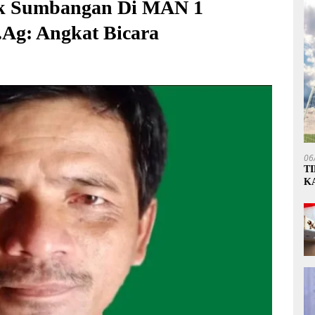
ok Sumbangan Di MAN 1
Ag: Angkat Bicara
06
T
K
P