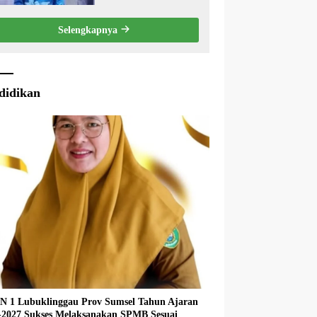
Eksekutif Terhadap
Raperda Tentang
Selengkapnya
Pertanggungjawaban
APBD Kabupaten Musi
Rawas Tahun Anggaran
2025.
didikan
 1 Lubuklinggau Prov Sumsel Tahun Ajaran
027 Sukses Melaksanakan SPMB Sesuai