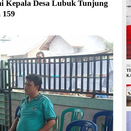
ai Kepala Desa Lubuk Tunjung
 159
06
T
K
P