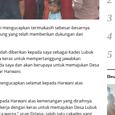
3
i mengucapkan terimakasih sebesar-besarnya
4
jung yang telah memberikan dukungan dan
5
udah diberikan kepada saya sebagai Kades Lubuk
ha keras untuk mempertanggung jawabkan
ada saya dan akan berupaya untuk memajukan Desa
ar Harwani.
Des
a mengucapkan selamat kepada Harwani atas
ada Harwani atas kemenangan yang diraihnya.
kerja dengan keras untuk memajukan Desa Lubuk
 warga,” ucap Firlana, salah satu cakades yang