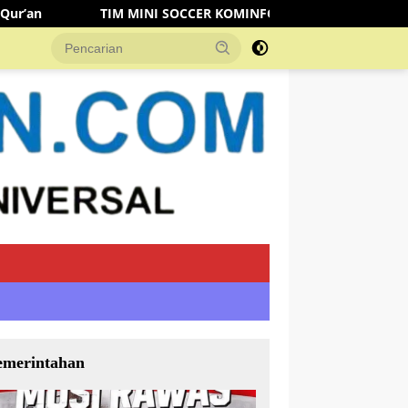
OCCER KOMINFO MUSI RAWAS KALAHKAN TIM DISHUB 3-2 LEWA
emerintahan