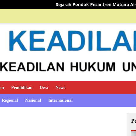
ejarah Pondok Pesantren Mutiara Al-Qur’an
TIM MINI S
an
Pendidikan
Desa
News
Regional
Nasional
Internasional
P