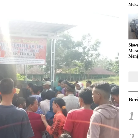
Meka
Sisw
Mera
Menj
Bola
Ber
1
2