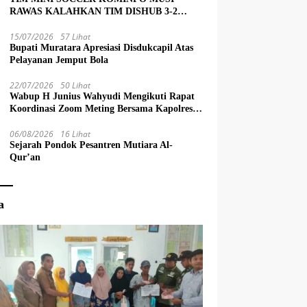
RAWAS KALAHKAN TIM DISHUB 3-2
LEWAT ADU PINALTI
15/07/2026
57 Lihat
Bupati Muratara Apresiasi Disdukcapil Atas
Pelayanan Jemput Bola
22/07/2026
50 Lihat
Wabup H Junius Wahyudi Mengikuti Rapat
Koordinasi Zoom Meting Bersama Kapolres
Muratara
06/08/2026
16 Lihat
Sejarah Pondok Pesantren Mutiara Al-
Qur’an
a