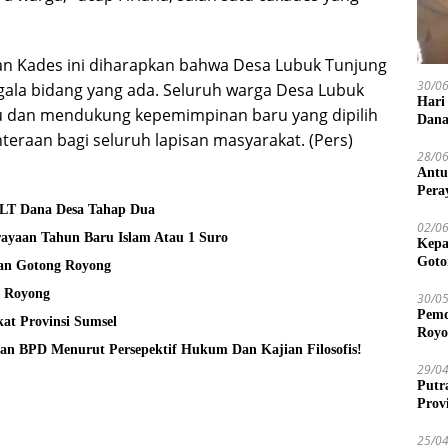
an Kades ini diharapkan bahwa Desa Lubuk Tunjung
30/0
ala bidang yang ada. Seluruh warga Desa Lubuk
Hari
u dan mendukung kepemimpinan baru yang dipilih
Dana
raan bagi seluruh lapisan masyarakat. (Pers)
28/0
Antu
Pera
BLT Dana Desa Tahap Dua
02/0
ayaan Tahun Baru Islam Atau 1 Suro
Kepa
Goto
kan Gotong Royong
g Royong
30/0
Pemd
at Provinsi Sumsel
Royo
Pengangkatan Pj. Kepala Desa Tanpa Keterlibatan BPD Menurut Persepektif Hukum Dan Kajian Filosofis!
29/0
Putr
Prov
25/0