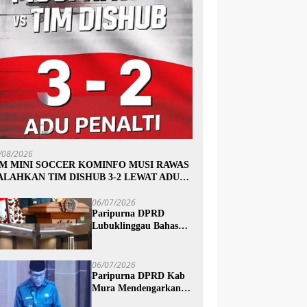
/08/2026
IM MINI SOCCER KOMINFO MUSI RAWAS
ALAHKAN TIM DISHUB 3-2 LEWAT ADU
INALTI
06/07/2026
Paripurna DPRD
Lubuklinggau Bahas
Pertanggungjawaban
APBD 2025, Wali Kota
Sampaikan Jawaban
06/07/2026
Eksekutif
Paripurna DPRD Kab
Mura Mendengarkan
Penyampaian Jawaban