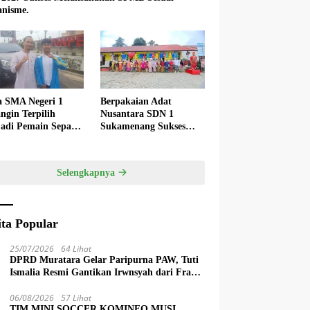
nisme.
a SMA Negeri 1
Berpakaian Adat
ngin Terpilih
Nusantara SDN 1
adi Pemain Sepak
Sukamenang Sukses
 Nasional
Dalam Memperingati
Hardiknas 2025
Selengkapnya
ita Popular
25/07/2026
64 Lihat
DPRD Muratara Gelar Paripurna PAW, Tuti
Ismalia Resmi Gantikan Irwnsyah dari Fraksi
PDIP Perjuangan
06/08/2026
57 Lihat
TIM MINI SOCCER KOMINFO MUSI