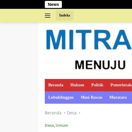
Langsung
News
S
ke
konten
Indeks
Beranda
Hukum
Politik
Pemerintah
Lubuklinggau
Musi Rawas
Muratara
Beranda
Desa
Desa
,
Umum