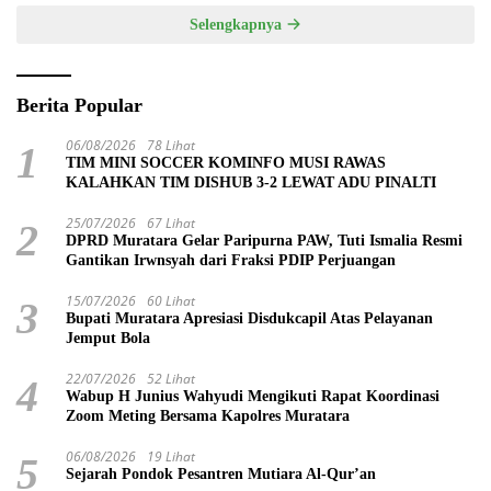
Selengkapnya
Berita Popular
06/08/2026
78 Lihat
1
TIM MINI SOCCER KOMINFO MUSI RAWAS
KALAHKAN TIM DISHUB 3-2 LEWAT ADU PINALTI
25/07/2026
67 Lihat
2
DPRD Muratara Gelar Paripurna PAW, Tuti Ismalia Resmi
Gantikan Irwnsyah dari Fraksi PDIP Perjuangan
15/07/2026
60 Lihat
3
Bupati Muratara Apresiasi Disdukcapil Atas Pelayanan
Jemput Bola
22/07/2026
52 Lihat
4
Wabup H Junius Wahyudi Mengikuti Rapat Koordinasi
Zoom Meting Bersama Kapolres Muratara
06/08/2026
19 Lihat
5
Sejarah Pondok Pesantren Mutiara Al-Qur’an