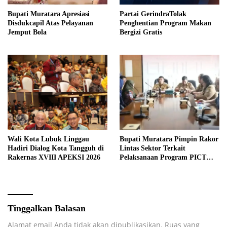
Bupati Muratara Apresiasi
Partai GerindraTolak
Disdukcapil Atas Pelayanan
Penghentian Program Makan
Jemput Bola
Bergizi Gratis
Wali Kota Lubuk Linggau
Bupati Muratara Pimpin Rakor
Hadiri Dialog Kota Tangguh di
Lintas Sektor Terkait
Rakernas XVIII APEKSI 2026
Pelaksanaan Program PICT
pada RSUD Rupit.
Tinggalkan Balasan
Alamat email Anda tidak akan dipublikasikan.
Ruas yang