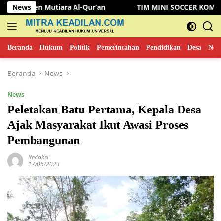
Langsung
tiara Al-Qur’an
News
TIM MINI SOCCER KOMINFO MUSI RAWA
ke
konten
Beranda
Hukum
Politik
Pemerintahan
Pendidikan
Desa
New
Beranda
News
News
Peletakan Batu Pertama, Kepala Desa
Ajak Masyarakat Ikut Awasi Proses
Pembangunan
Redaksi
17/05/2023