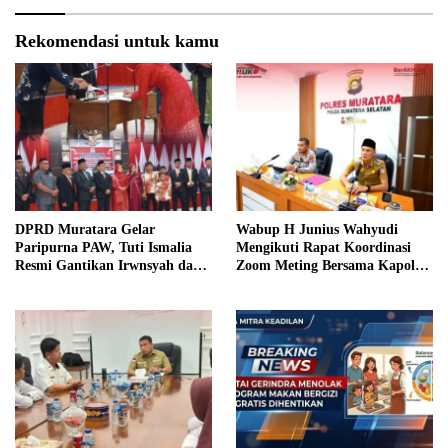
Rekomendasi untuk kamu
DPRD Muratara Gelar
Wabup H Junius Wahyudi
Paripurna PAW, Tuti Ismalia
Mengikuti Rapat Koordinasi
Resmi Gantikan Irwnsyah dari
Zoom Meting Bersama Kapolres
Fraksi PDIP Perjuangan
Muratara