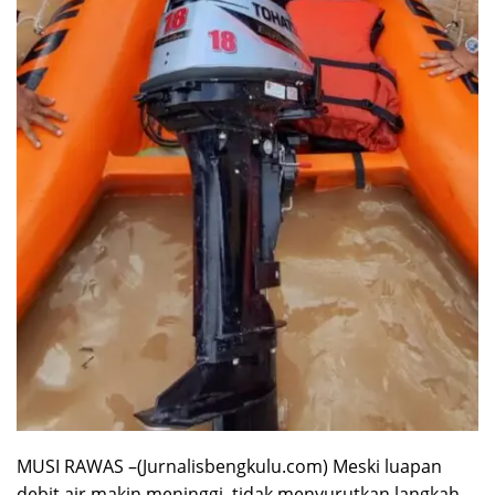
MUSI RAWAS –(Jurnalisbengkulu.com) Meski luapan
debit air makin meninggi, tidak menyurutkan langkah