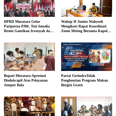
DPRD Muratara Gelar
Wabup H Junius Wahyudi
Paripurna PAW, Tuti Ismalia
Mengikuti Rapat Koordinasi
Resmi Gantikan Irwnsyah dari
Zoom Meting Bersama Kapolres
Fraksi PDIP Perjuangan
Muratara
Bupati Muratara Apresiasi
Partai GerindraTolak
Disdukcapil Atas Pelayanan
Penghentian Program Makan
Jemput Bola
Bergizi Gratis