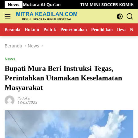
Langsung
Al-Qur’an
News
TIM MINI SOCCER KOMINFO MUSI RAWAS KAL
ke
konten
Beranda
Hukum
Politik
Pemerintahan
Pendidikan
Desa
New
Beranda
News
News
Bupati Mura Beri Instruksi Tegas,
Perintahkan Utamakan Keselamatan
Masyarakat
Redaksi
13/03/2023