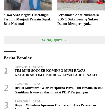
Siswa SMA Negeri 1 Merangin
Berpakaian Adat Nusantara
Terpilih Menjadi Pemain Sepak
SDN 1 Sukamenang Sukses
Bola Nasional
Dalam Memperingati
Hardiknas 2025
Selengkapnya
Berita Popular
06/08/2026
66 Lihat
1
TIM MINI SOCCER KOMINFO MUSI RAWAS
KALAHKAN TIM DISHUB 3-2 LEWAT ADU PINALTI
25/07/2026
66 Lihat
2
DPRD Muratara Gelar Paripurna PAW, Tuti Ismalia Resmi
Gantikan Irwnsyah dari Fraksi PDIP Perjuangan
15/07/2026
59 Lihat
3
Bupati Muratara Apresiasi Disdukcapil Atas Pelayanan