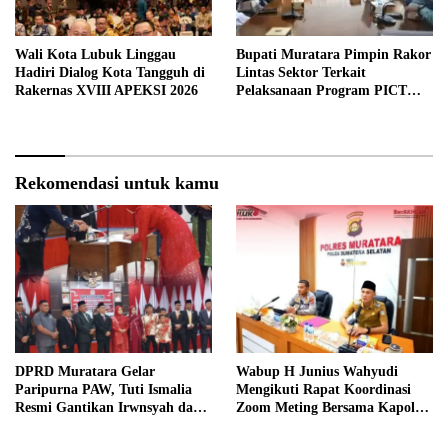
Wali Kota Lubuk Linggau
Bupati Muratara Pimpin Rakor
Hadiri Dialog Kota Tangguh di
Lintas Sektor Terkait
Rakernas XVIII APEKSI 2026
Pelaksanaan Program PICT
pada RSUD Rupit.
Rekomendasi untuk kamu
DPRD Muratara Gelar
Wabup H Junius Wahyudi
Paripurna PAW, Tuti Ismalia
Mengikuti Rapat Koordinasi
Resmi Gantikan Irwnsyah dari
Zoom Meting Bersama Kapolres
Fraksi PDIP Perjuangan
Muratara