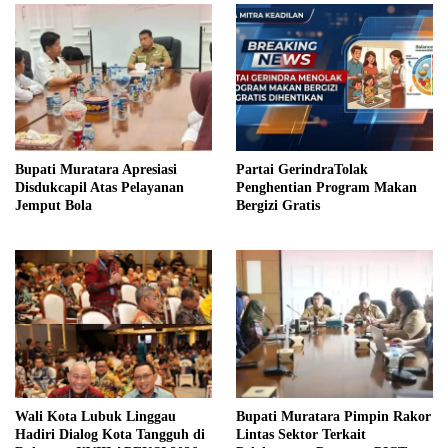
Bupati Muratara Apresiasi
Partai GerindraTolak
Disdukcapil Atas Pelayanan
Penghentian Program Makan
Jemput Bola
Bergizi Gratis
Wali Kota Lubuk Linggau
Bupati Muratara Pimpin Rakor
Hadiri Dialog Kota Tangguh di
Lintas Sektor Terkait