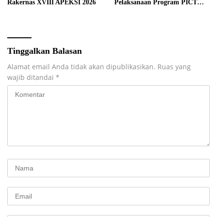
Rakernas XVIII APEKSI 2026
Pelaksanaan Program PICT
pada RSUD Rupit.
Tinggalkan Balasan
Alamat email Anda tidak akan dipublikasikan.
Ruas yang
wajib ditandai
*