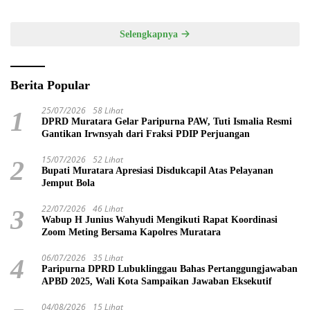
Hardiknas 2025
Selengkapnya
Berita Popular
25/07/2026
58 Lihat
1
DPRD Muratara Gelar Paripurna PAW, Tuti Ismalia Resmi
Gantikan Irwnsyah dari Fraksi PDIP Perjuangan
15/07/2026
52 Lihat
2
Bupati Muratara Apresiasi Disdukcapil Atas Pelayanan
Jemput Bola
22/07/2026
46 Lihat
3
Wabup H Junius Wahyudi Mengikuti Rapat Koordinasi
Zoom Meting Bersama Kapolres Muratara
06/07/2026
35 Lihat
4
Paripurna DPRD Lubuklinggau Bahas Pertanggungjawaban
APBD 2025, Wali Kota Sampaikan Jawaban Eksekutif
04/08/2026
15 Lihat