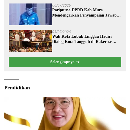
06/07/2026
Paripurna DPRD Kab Mura
Mendengarkan Penyampaian Jawaban
Eksekutif Terhadap Raperda Tentang
Pertanggungjawaban APBD
Kabupaten Musi Rawas Tahun
03/07/2026
Anggaran 2025.
Wali Kota Lubuk Linggau Hadiri
Dialog Kota Tangguh di Rakernas
XVIII APEKSI 2026
Selengkapnya
Pendidikan