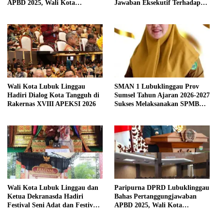
APBD 2025, Wali Kota
Jawaban Eksekutif Terhadap
Sampaikan Jawaban Eksekutif
Raperda Tentang
Pertanggungjawaban APBD
Kabupaten Musi Rawas Tahun
Anggaran 2025.
Wali Kota Lubuk Linggau
SMAN 1 Lubuklinggau Prov
Hadiri Dialog Kota Tangguh di
Sumsel Tahun Ajaran 2026-2027
Rakernas XVIII APEKSI 2026
Sukses Melaksanakan SPMB
Sesuai Mekanisme.
Wali Kota Lubuk Linggau dan
Paripurna DPRD Lubuklinggau
Ketua Dekranasda Hadiri
Bahas Pertanggungjawaban
Festival Seni Adat dan Festival
APBD 2025, Wali Kota
Anjungan Sumsel 2026
Sampaikan Jawaban Eksekutif