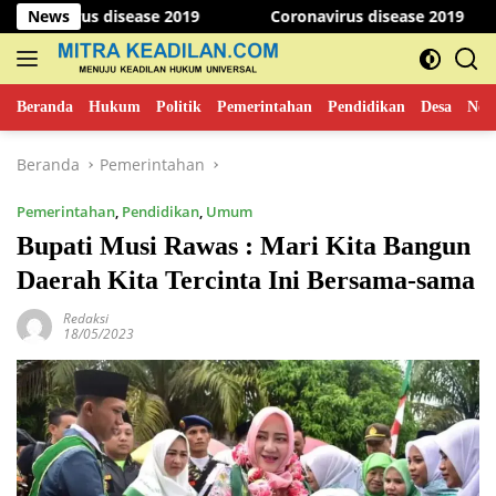
Langsung
rus disease 2019
News
Coronavirus disease 2019
Pese
ke
konten
Beranda
Hukum
Politik
Pemerintahan
Pendidikan
Desa
New
Beranda
Pemerintahan
Pemerintahan
,
Pendidikan
,
Umum
Bupati Musi Rawas : Mari Kita Bangun
Daerah Kita Tercinta Ini Bersama-sama
Redaksi
18/05/2023