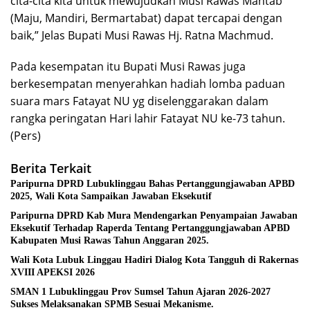
cita-cita kita untuk mewujudkan Musi Rawas Mantab
(Maju, Mandiri, Bermartabat) dapat tercapai dengan
baik,” Jelas Bupati Musi Rawas Hj. Ratna Machmud.
Pada kesempatan itu Bupati Musi Rawas juga
berkesempatan menyerahkan hadiah lomba paduan
suara mars Fatayat NU yg diselenggarakan dalam
rangka peringatan Hari lahir Fatayat NU ke-73 tahun.
(Pers)
Berita Terkait
Paripurna DPRD Lubuklinggau Bahas Pertanggungjawaban APBD
2025, Wali Kota Sampaikan Jawaban Eksekutif
Paripurna DPRD Kab Mura Mendengarkan Penyampaian Jawaban
Eksekutif Terhadap Raperda Tentang Pertanggungjawaban APBD
Kabupaten Musi Rawas Tahun Anggaran 2025.
Wali Kota Lubuk Linggau Hadiri Dialog Kota Tangguh di Rakernas
XVIII APEKSI 2026
SMAN 1 Lubuklinggau Prov Sumsel Tahun Ajaran 2026-2027
Sukses Melaksanakan SPMB Sesuai Mekanisme.