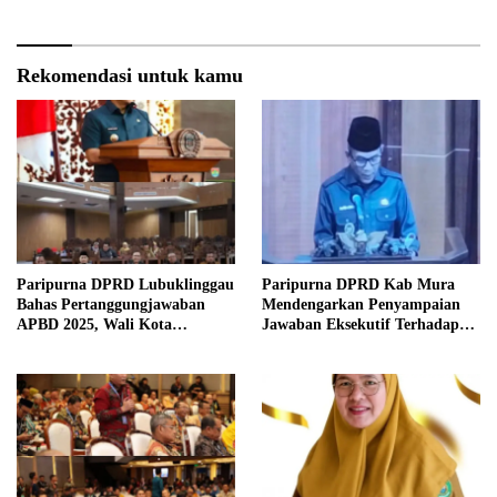
Rekomendasi untuk kamu
Paripurna DPRD Lubuklinggau
Paripurna DPRD Kab Mura
Bahas Pertanggungjawaban
Mendengarkan Penyampaian
APBD 2025, Wali Kota
Jawaban Eksekutif Terhadap
Sampaikan Jawaban Eksekutif
Raperda Tentang
Pertanggungjawaban APBD
Kabupaten Musi Rawas Tahun
Anggaran 2025.