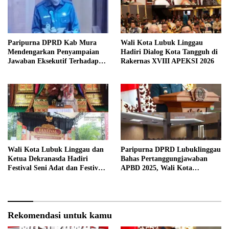
Paripurna DPRD Kab Mura
Wali Kota Lubuk Linggau
Mendengarkan Penyampaian
Hadiri Dialog Kota Tangguh di
Jawaban Eksekutif Terhadap
Rakernas XVIII APEKSI 2026
Raperda Tentang
Pertanggungjawaban APBD
Kabupaten Musi Rawas Tahun
Anggaran 2025.
Wali Kota Lubuk Linggau dan
Paripurna DPRD Lubuklinggau
Ketua Dekranasda Hadiri
Bahas Pertanggungjawaban
Festival Seni Adat dan Festival
APBD 2025, Wali Kota
Anjungan Sumsel 2026
Sampaikan Jawaban Eksekutif
Rekomendasi untuk kamu