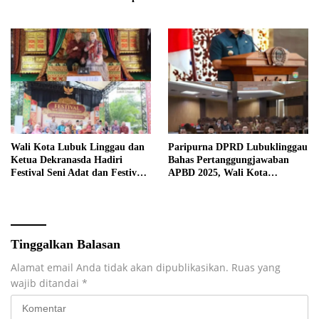
Raperda Tentang
Pertanggungjawaban APBD
Kabupaten Musi Rawas Tahun
Anggaran 2025.
Wali Kota Lubuk Linggau dan
Paripurna DPRD Lubuklinggau
Ketua Dekranasda Hadiri
Bahas Pertanggungjawaban
Festival Seni Adat dan Festival
APBD 2025, Wali Kota
Anjungan Sumsel 2026
Sampaikan Jawaban Eksekutif
Tinggalkan Balasan
Alamat email Anda tidak akan dipublikasikan.
Ruas yang
wajib ditandai
*