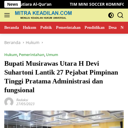
Langsung
l-Qur’an
News
TIM MINI SOCCER KOMINFO MUSI RAWAS KALA
ke
konten
Beranda
Hukum
Politik
Pemerintahan
Pendidikan
Desa
New
Beranda
Hukum
Hukum
,
Pemerintahan
,
Umum
Bupati Musirawas Utara H Devi
Suhartoni Lantik 27 Pejabat Pimpinan
Tinggi Pratama Administrasi dan
fungsional
Redaksi
27/05/2023