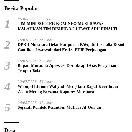
Berita Popular
06/08/2026
66 Lihat
1
TIM MINI SOCCER KOMINFO MUSI RAWAS
KALAHKAN TIM DISHUB 3-2 LEWAT ADU PINALTI
25/07/2026
65 Lihat
2
DPRD Muratara Gelar Paripurna PAW, Tuti Ismalia Resmi
Gantikan Irwnsyah dari Fraksi PDIP Perjuangan
15/07/2026
59 Lihat
3
Bupati Muratara Apresiasi Disdukcapil Atas Pelayanan
Jemput Bola
22/07/2026
51 Lihat
4
Wabup H Junius Wahyudi Mengikuti Rapat Koordinasi
Zoom Meting Bersama Kapolres Muratara
06/08/2026
18 Lihat
5
Sejarah Pondok Pesantren Mutiara Al-Qur’an
Desa