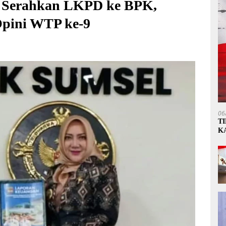
 Serahkan LKPD ke BPK,
Opini WTP ke-9
06
T
K
P