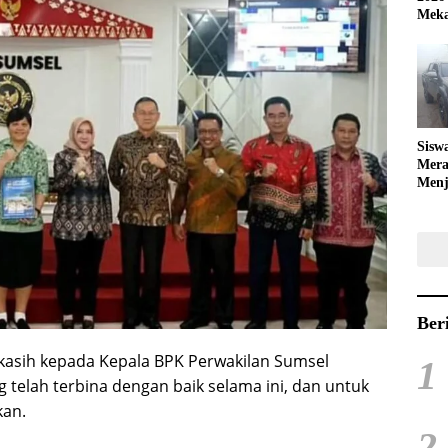
Meka
Sisw
Mera
Menj
Bola
Ber
sih kepada Kepala BPK Perwakilan Sumsel
1
g telah terbina dengan baik selama ini, dan untuk
kan.
2