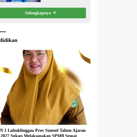
Eksekutif Terhadap
Raperda Tentang
Selengkapnya
Pertanggungjawaban
APBD Kabupaten Musi
Rawas Tahun Anggaran
2025.
didikan
 1 Lubuklinggau Prov Sumsel Tahun Ajaran
027 Sukses Melaksanakan SPMB Sesuai