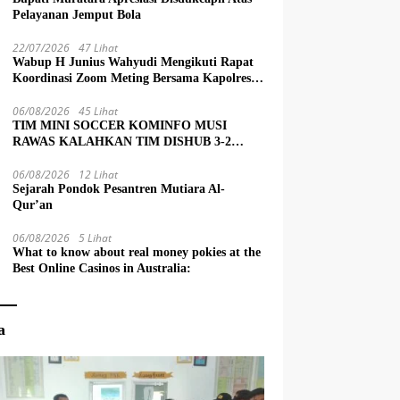
Pelayanan Jemput Bola
22/07/2026
47 Lihat
Wabup H Junius Wahyudi Mengikuti Rapat
Koordinasi Zoom Meting Bersama Kapolres
Muratara
06/08/2026
45 Lihat
TIM MINI SOCCER KOMINFO MUSI
RAWAS KALAHKAN TIM DISHUB 3-2
LEWAT ADU PINALTI
06/08/2026
12 Lihat
Sejarah Pondok Pesantren Mutiara Al-
Qur’an
06/08/2026
5 Lihat
What to know about real money pokies at the
Best Online Casinos in Australia:
a