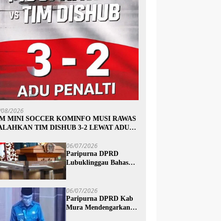
/08/2026
IM MINI SOCCER KOMINFO MUSI RAWAS
ALAHKAN TIM DISHUB 3-2 LEWAT ADU
INALTI
06/07/2026
Paripurna DPRD
Lubuklinggau Bahas
Pertanggungjawaban
APBD 2025, Wali Kota
Sampaikan Jawaban
06/07/2026
Eksekutif
Paripurna DPRD Kab
Mura Mendengarkan
Penyampaian Jawaban