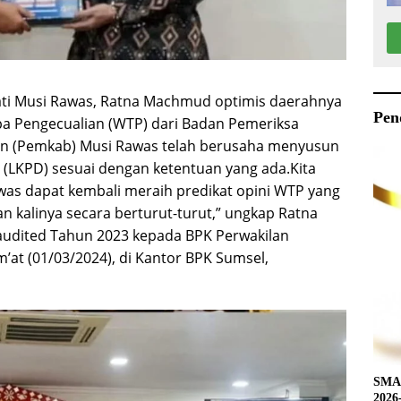
ati Musi Rawas, Ratna Machmud optimis daerahnya
Pen
pa Pengecualian (WTP) dari Badan Pemeriksa
n (Pemkab) Musi Rawas telah berusaha menyusun
LKPD) sesuai dengan ketentuan yang ada.Kita
as dapat kembali meraih predikat opini WTP yang
an kalinya secara berturut-turut,” ungkap Ratna
dited Tahun 2023 kepada BPK Perwakilan
m’at (01/03/2024), di Kantor BPK Sumsel,
SMAN
2026-2