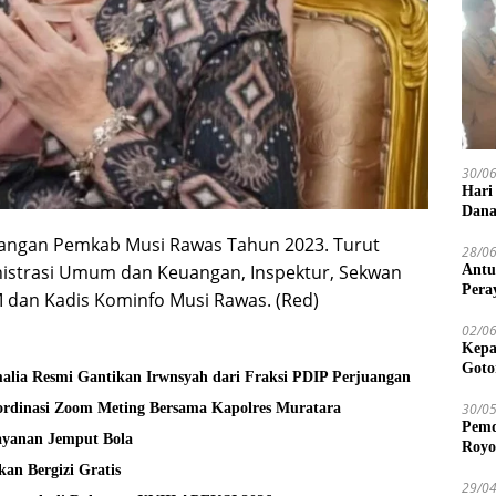
30/0
Hari
Dana
uangan Pemkab Musi Rawas Tahun 2023. Turut
28/0
nistrasi Umum dan Keuangan, Inspektur, Sekwan
Antu
Pera
 dan Kadis Kominfo Musi Rawas. (Red)
02/0
Kepa
Goto
alia Resmi Gantikan Irwnsyah dari Fraksi PDIP Perjuangan
30/0
rdinasi Zoom Meting Bersama Kapolres Muratara
Pemd
layanan Jemput Bola
Royo
an Bergizi Gratis
29/0