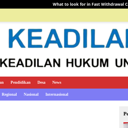
What to look for in Fast Withdrawal Casinos Canada: a guide to 
an
Pendidikan
Desa
News
Regional
Nasional
Internasional
P