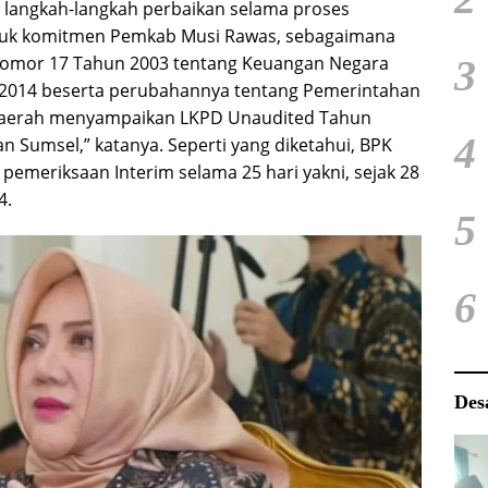
n langkah-langkah perbaikan selama proses
entuk komitmen Pemkab Musi Rawas, sebagaimana
omor 17 Tahun 2003 tentang Keuangan Negara
3
014 beserta perubahannya tentang Pemerintahan
 Daerah menyampaikan LKPD Unaudited Tahun
4
n Sumsel,” katanya. Seperti yang diketahui, BPK
pemeriksaan Interim selama 25 hari yakni, sejak 28
4.
5
6
Des