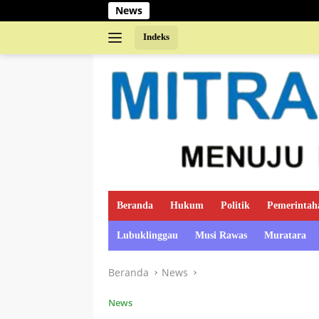
Langsung
News
ke
konten
Indeks
Beranda
Hukum
Politik
Pemerintah
Lubuklinggau
Musi Rawas
Muratara
Beranda
News
News