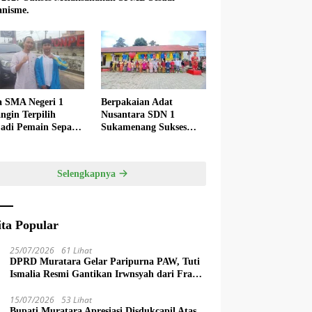
nisme.
a SMA Negeri 1
Berpakaian Adat
ngin Terpilih
Nusantara SDN 1
adi Pemain Sepak
Sukamenang Sukses
 Nasional
Dalam Memperingati
Hardiknas 2025
Selengkapnya
ita Popular
25/07/2026
61 Lihat
DPRD Muratara Gelar Paripurna PAW, Tuti
Ismalia Resmi Gantikan Irwnsyah dari Fraksi
PDIP Perjuangan
15/07/2026
53 Lihat
Bupati Muratara Apresiasi Disdukcapil Atas