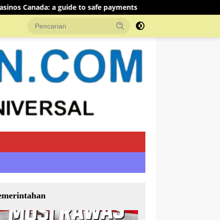
safe payments
Step into the world of real money pokies 
emerintahan