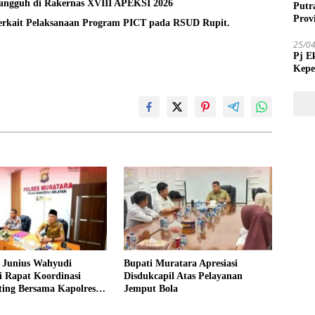
Tangguh di Rakernas XVIII APEKSI 2026
Putr
Prov
Terkait Pelaksanaan Program PICT pada RSUD Rupit.
25/0
Pj E
Kepe
Tida
Junius Wahyudi
Bupati Muratara Apresiasi
i Rapat Koordinasi
Disdukcapil Atas Pelayanan
ing Bersama Kapolres
Jemput Bola