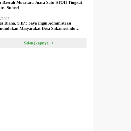
a Daerah Muratara Juara Satu STQH Tingkat
insi Sumsel
4/2025
ka Diana, S.IP.: Saya Ingin Administrasi
ndudukan Masyarakat Desa Sukamerindu
k Ada Permasalahan!
Selengkapnya