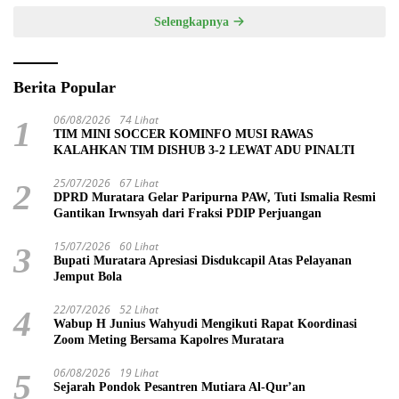
Selengkapnya
Berita Popular
06/08/2026
74 Lihat
1
TIM MINI SOCCER KOMINFO MUSI RAWAS
KALAHKAN TIM DISHUB 3-2 LEWAT ADU PINALTI
25/07/2026
67 Lihat
2
DPRD Muratara Gelar Paripurna PAW, Tuti Ismalia Resmi
Gantikan Irwnsyah dari Fraksi PDIP Perjuangan
15/07/2026
60 Lihat
3
Bupati Muratara Apresiasi Disdukcapil Atas Pelayanan
Jemput Bola
22/07/2026
52 Lihat
4
Wabup H Junius Wahyudi Mengikuti Rapat Koordinasi
Zoom Meting Bersama Kapolres Muratara
06/08/2026
19 Lihat
5
Sejarah Pondok Pesantren Mutiara Al-Qur’an