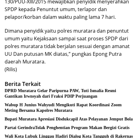
130/PUU-XIII/2015 mewajibkan penyidik menyerahkan
SPDP kepada Penuntut umum, terlapor dan
pelapor/korban dalam waktu paling lama 7 hari.
Dimana penyidik yaitu polres muratara dan penuntut
umum yaitu Kejaksaan sampai saat proses SPDP dari
polres muratara tidak berjalan sesuai dengan amanat
UU Dan putusan MK diatas,” pungkas Epong Putra
daerah Muratara.
(Rilis)
Berita Terkait
DPRD Muratara Gelar Paripurna PAW, Tuti Ismalia Resmi
Gantikan Irwnsyah dari Fraksi PDIP Perjuangan
Wabup H Junius Wahyudi Mengikuti Rapat Koordinasi Zoom
Meting Bersama Kapolres Muratara
Bupati Muratara Apresiasi Disdukcapil Atas Pelayanan Jemput Bola
Partai GerindraTolak Penghentian Program Makan Bergizi Gratis
Wali Kota Lubuk Linggau Hadiri Dialog Kota Tangguh di Rakernas