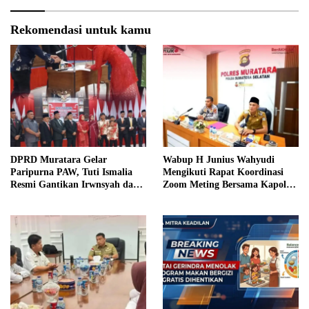
Rekomendasi untuk kamu
DPRD Muratara Gelar
Wabup H Junius Wahyudi
Paripurna PAW, Tuti Ismalia
Mengikuti Rapat Koordinasi
Resmi Gantikan Irwnsyah dari
Zoom Meting Bersama Kapolres
Fraksi PDIP Perjuangan
Muratara