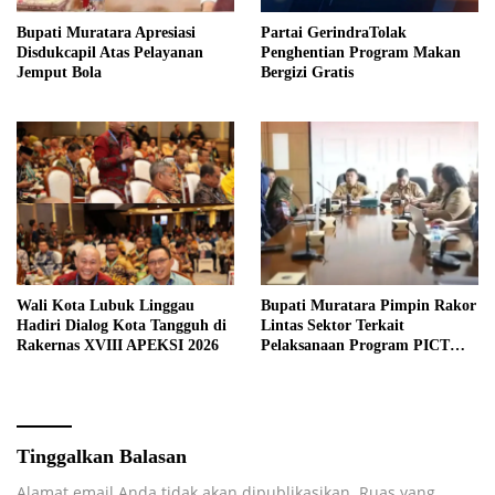
Bupati Muratara Apresiasi
Partai GerindraTolak
Disdukcapil Atas Pelayanan
Penghentian Program Makan
Jemput Bola
Bergizi Gratis
Wali Kota Lubuk Linggau
Bupati Muratara Pimpin Rakor
Hadiri Dialog Kota Tangguh di
Lintas Sektor Terkait
Rakernas XVIII APEKSI 2026
Pelaksanaan Program PICT
pada RSUD Rupit.
Tinggalkan Balasan
Alamat email Anda tidak akan dipublikasikan.
Ruas yang