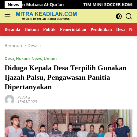
Langsung
tiara Al-Qur’an
News
TIM MINI SOCCER KOMINFO MUSI RAWA
ke
konten
Beranda
Hukum
Politik
Pemerintahan
Pendidikan
Desa
New
Beranda
Desa
Desa
,
Hukum
,
News
,
Umum
Diduga Kepala Desa Terpilih Gunakan
Ijazah Palsu, Pengawasan Panitia
Dipertanyakan
Redaksi
15/03/2023