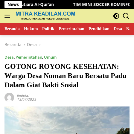
Langsung
-Qur’an
News
TIM MINI SOCCER KOMINFO MUSI RAWAS KALAH
ke
konten
Beranda
Hukum
Politik
Pemerintahan
Pendidikan
Desa
New
Beranda
Desa
Desa
,
Pemerintahan
,
Umum
GOTONG ROYONG KESEHATAN:
Warga Desa Noman Baru Bersatu Padu
Dalam Giat Bakti Sosial
Redaksi
13/07/2023