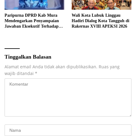
Paripurna DPRD Kab Mura
Wali Kota Lubuk Linggau
Mendengarkan Penyampaian
Hadiri Dialog Kota Tangguh di
Jawaban Eksekutif Terhadap
Rakernas XVIII APEKSI 2026
Raperda Tentang
Pertanggungjawaban APBD
Kabupaten Musi Rawas Tahun
Anggaran 2025.
Tinggalkan Balasan
Alamat email Anda tidak akan dipublikasikan.
Ruas yang
wajib ditandai
*