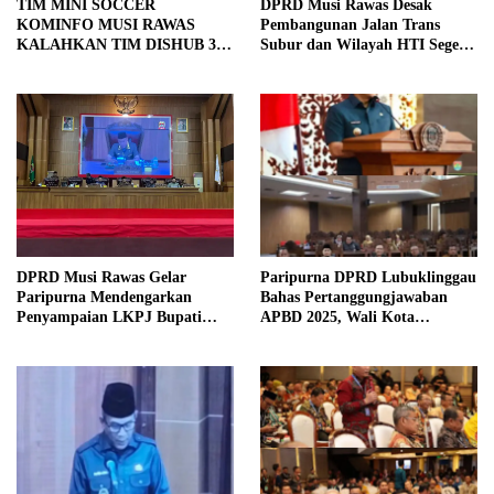
TIM MINI SOCCER
DPRD Musi Rawas Desak
KOMINFO MUSI RAWAS
Pembangunan Jalan Trans
KALAHKAN TIM DISHUB 3-2
Subur dan Wilayah HTI Segera
LEWAT ADU PINALTI
Dituntaskan
DPRD Musi Rawas Gelar
Paripurna DPRD Lubuklinggau
Paripurna Mendengarkan
Bahas Pertanggungjawaban
Penyampaian LKPJ Bupati
APBD 2025, Wali Kota
Musi Rawas 2025
Sampaikan Jawaban Eksekutif