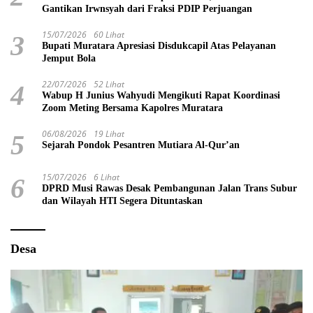
Gantikan Irwnsyah dari Fraksi PDIP Perjuangan
15/07/2026
60 Lihat
3
Bupati Muratara Apresiasi Disdukcapil Atas Pelayanan
Jemput Bola
22/07/2026
52 Lihat
4
Wabup H Junius Wahyudi Mengikuti Rapat Koordinasi
Zoom Meting Bersama Kapolres Muratara
06/08/2026
19 Lihat
5
Sejarah Pondok Pesantren Mutiara Al-Qur’an
15/07/2026
6 Lihat
6
DPRD Musi Rawas Desak Pembangunan Jalan Trans Subur
dan Wilayah HTI Segera Dituntaskan
Desa