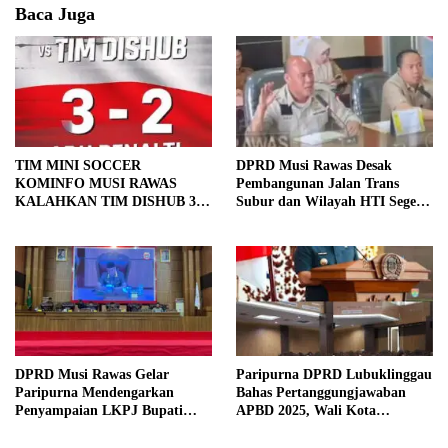
Baca Juga
TIM MINI SOCCER
DPRD Musi Rawas Desak
KOMINFO MUSI RAWAS
Pembangunan Jalan Trans
KALAHKAN TIM DISHUB 3-2
Subur dan Wilayah HTI Segera
LEWAT ADU PINALTI
Dituntaskan
DPRD Musi Rawas Gelar
Paripurna DPRD Lubuklinggau
Paripurna Mendengarkan
Bahas Pertanggungjawaban
Penyampaian LKPJ Bupati
APBD 2025, Wali Kota
Musi Rawas 2025
Sampaikan Jawaban Eksekutif