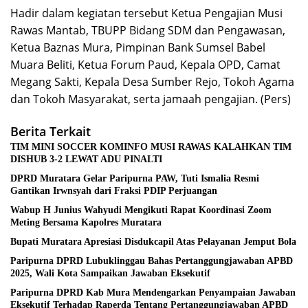
Hadir dalam kegiatan tersebut Ketua Pengajian Musi
Rawas Mantab, TBUPP Bidang SDM dan Pengawasan,
Ketua Baznas Mura, Pimpinan Bank Sumsel Babel
Muara Beliti, Ketua Forum Paud, Kepala OPD, Camat
Megang Sakti, Kepala Desa Sumber Rejo, Tokoh Agama
dan Tokoh Masyarakat, serta jamaah pengajian. (Pers)
Berita Terkait
TIM MINI SOCCER KOMINFO MUSI RAWAS KALAHKAN TIM
DISHUB 3-2 LEWAT ADU PINALTI
DPRD Muratara Gelar Paripurna PAW, Tuti Ismalia Resmi
Gantikan Irwnsyah dari Fraksi PDIP Perjuangan
Wabup H Junius Wahyudi Mengikuti Rapat Koordinasi Zoom
Meting Bersama Kapolres Muratara
Bupati Muratara Apresiasi Disdukcapil Atas Pelayanan Jemput Bola
Paripurna DPRD Lubuklinggau Bahas Pertanggungjawaban APBD
2025, Wali Kota Sampaikan Jawaban Eksekutif
Paripurna DPRD Kab Mura Mendengarkan Penyampaian Jawaban
Eksekutif Terhadap Raperda Tentang Pertanggungjawaban APBD