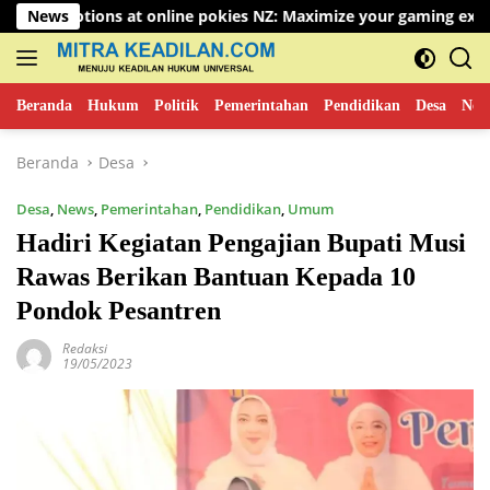
Langsung
ns at online pokies NZ: Maximize your gaming experience
News
ke
konten
Beranda
Hukum
Politik
Pemerintahan
Pendidikan
Desa
New
Beranda
Desa
Desa
,
News
,
Pemerintahan
,
Pendidikan
,
Umum
Hadiri Kegiatan Pengajian Bupati Musi
Rawas Berikan Bantuan Kepada 10
Pondok Pesantren
Redaksi
19/05/2023