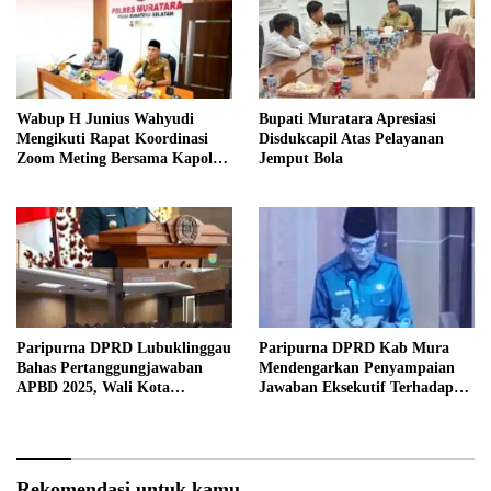
Wabup H Junius Wahyudi
Bupati Muratara Apresiasi
Mengikuti Rapat Koordinasi
Disdukcapil Atas Pelayanan
Zoom Meting Bersama Kapolres
Jemput Bola
Muratara
Paripurna DPRD Lubuklinggau
Paripurna DPRD Kab Mura
Bahas Pertanggungjawaban
Mendengarkan Penyampaian
APBD 2025, Wali Kota
Jawaban Eksekutif Terhadap
Sampaikan Jawaban Eksekutif
Raperda Tentang
Pertanggungjawaban APBD
Kabupaten Musi Rawas Tahun
Anggaran 2025.
Rekomendasi untuk kamu