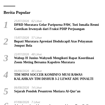
Berita Popular
25/07/2026
62 Lihat
1
DPRD Muratara Gelar Paripurna PAW, Tuti Ismalia Resmi
Gantikan Irwnsyah dari Fraksi PDIP Perjuangan
15/07/2026
57 Lihat
2
Bupati Muratara Apresiasi Disdukcapil Atas Pelayanan
Jemput Bola
22/07/2026
48 Lihat
3
Wabup H Junius Wahyudi Mengikuti Rapat Koordinasi
Zoom Meting Bersama Kapolres Muratara
06/08/2026
46 Lihat
4
TIM MINI SOCCER KOMINFO MUSI RAWAS
KALAHKAN TIM DISHUB 3-2 LEWAT ADU PINALTI
06/08/2026
14 Lihat
5
Sejarah Pondok Pesantren Mutiara Al-Qur’an
07/08/2026
7 Lihat