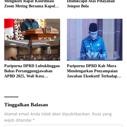
Mengikuti Rapat Koordinasi
Disdukcapil Atas Pelayanan
Zoom Meting Bersama Kapolres
Jemput Bola
Muratara
Paripurna DPRD Lubuklinggau
Paripurna DPRD Kab Mura
Bahas Pertanggungjawaban
Mendengarkan Penyampaian
APBD 2025, Wali Kota
Jawaban Eksekutif Terhadap
Sampaikan Jawaban Eksekutif
Raperda Tentang
Pertanggungjawaban APBD
Kabupaten Musi Rawas Tahun
Anggaran 2025.
Tinggalkan Balasan
Alamat email Anda tidak akan dipublikasikan.
Ruas yang
wajib ditandai
*