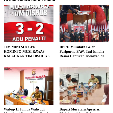
TIM MINI SOCCER
DPRD Muratara Gelar
KOMINFO MUSI RAWAS
Paripurna PAW, Tuti Ismalia
KALAHKAN TIM DISHUB 3-2
Resmi Gantikan Irwnsyah dari
LEWAT ADU PINALTI
Fraksi PDIP Perjuangan
Wabup H Junius Wahyudi
Bupati Muratara Apresiasi