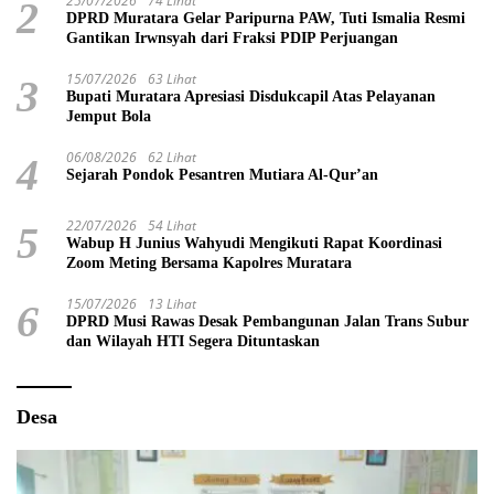
25/07/2026
74 Lihat
2
DPRD Muratara Gelar Paripurna PAW, Tuti Ismalia Resmi
Gantikan Irwnsyah dari Fraksi PDIP Perjuangan
15/07/2026
63 Lihat
3
Bupati Muratara Apresiasi Disdukcapil Atas Pelayanan
Jemput Bola
06/08/2026
62 Lihat
4
Sejarah Pondok Pesantren Mutiara Al-Qur’an
22/07/2026
54 Lihat
5
Wabup H Junius Wahyudi Mengikuti Rapat Koordinasi
Zoom Meting Bersama Kapolres Muratara
15/07/2026
13 Lihat
6
DPRD Musi Rawas Desak Pembangunan Jalan Trans Subur
dan Wilayah HTI Segera Dituntaskan
Desa