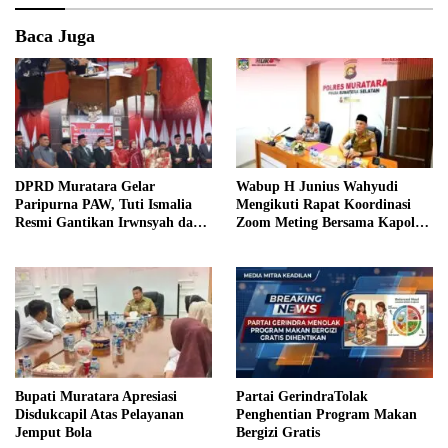
Baca Juga
DPRD Muratara Gelar
Wabup H Junius Wahyudi
Paripurna PAW, Tuti Ismalia
Mengikuti Rapat Koordinasi
Resmi Gantikan Irwnsyah dari
Zoom Meting Bersama Kapolres
Fraksi PDIP Perjuangan
Muratara
Bupati Muratara Apresiasi
Partai GerindraTolak
Disdukcapil Atas Pelayanan
Penghentian Program Makan
Jemput Bola
Bergizi Gratis