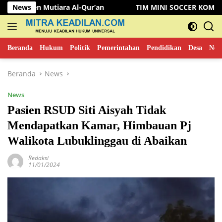
Langsung
tiara Al-Qur’an
News
TIM MINI SOCCER KOMINFO MUSI RAWA
ke
konten
Beranda
Hukum
Politik
Pemerintahan
Pendidikan
Desa
New
Beranda
News
News
Pasien RSUD Siti Aisyah Tidak
Mendapatkan Kamar, Himbauan Pj
Walikota Lubuklinggau di Abaikan
Redaksi
11/01/2024