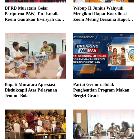
DPRD Muratara Gelar
Wabup H Junius Wahyudi
Paripurna PAW, Tuti Ismalia
Mengikuti Rapat Koordinasi
Resmi Gantikan Irwnsyah dari
Zoom Meting Bersama Kapolres
Fraksi PDIP Perjuangan
Muratara
Bupati Muratara Apresiasi
Partai GerindraTolak
Disdukcapil Atas Pelayanan
Penghentian Program Makan
Jemput Bola
Bergizi Gratis