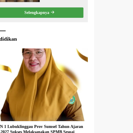
APBD 2025, Wali Kota
Sampaikan Jawaban
Selengkapnya
Eksekutif
didikan
 1 Lubuklinggau Prov Sumsel Tahun Ajaran
027 Sukses Melaksanakan SPMB Sesuai