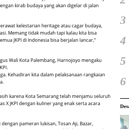
engan kirab budaya yang akan digelar di jalan
3
rawat kelestarian heritage atau cagar budaya,
rasi. Memang tidak mudah tapi kalau kita bisa
4
ua JKPI di Indonesia bisa berjalan lancar,”
5
ligus Wali Kota Palembang, Harnojoyo mengaku
KPI.
ga. Kehadiran kita dalam pelaksanaan rangkaian
6
a.
asih karena Kota Semarang telah menjamu seluruh
s X JKPI dengan kuliner yang enak serta acara
Des
si dengan pameran lukisan, Tosan Aji, Bazar,