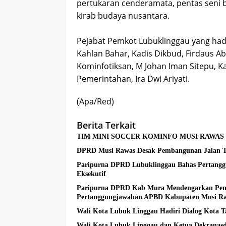
pertukaran cenderamata, pentas seni b
kirab budaya nusantara.
Pejabat Pemkot Lubuklinggau yang hadi
Kahlan Bahar, Kadis Dikbud, Firdaus Abk
Kominfotiksan, M Johan Iman Sitepu, K
Pemerintahan, Ira Dwi Ariyati.
(Apa/Red)
Berita Terkait
TIM MINI SOCCER KOMINFO MUSI RAWAS 
DPRD Musi Rawas Desak Pembangunan Jalan Tr
Paripurna DPRD Lubuklinggau Bahas Pertang
Eksekutif
Paripurna DPRD Kab Mura Mendengarkan Peny
Pertanggungjawaban APBD Kabupaten Musi Ra
Wali Kota Lubuk Linggau Hadiri Dialog Kota 
Wali Kota Lubuk Linggau dan Ketua Dekranasda