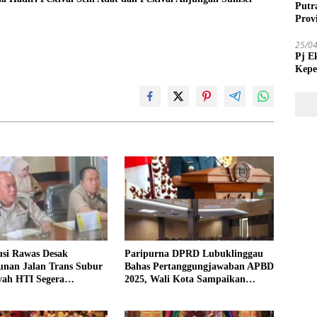
Putr
Prov
25/0
Pj E
Kepe
Tida
i Rawas Desak
Paripurna DPRD Lubuklinggau
nan Jalan Trans Subur
Bahas Pertanggungjawaban APBD
yah HTI Segera
2025, Wali Kota Sampaikan
kan
Jawaban Eksekutif