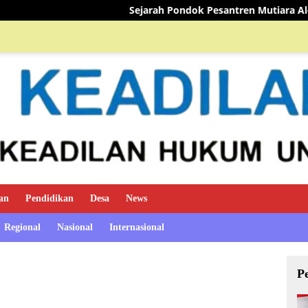
Sejarah Pondok Pesantren Mutiara Al-Qur’an
TIM MINI
an
Pendidikan
Desa
News
Regional
Nasional
Internasional
P