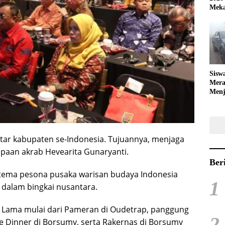
Meka
Sisw
Mera
Menj
Bola
ntar kabupaten se-Indonesia. Tujuannya, menjaga
apaan akrab Hevearita Gunaryanti.
Ber
il tema pesona pusaka warisan budaya Indonesia
1
dalam bingkai nusantara.
ta Lama mulai dari Pameran di Oudetrap, panggung
2
e Dinner di Borsumy, serta Rakernas di Borsumy