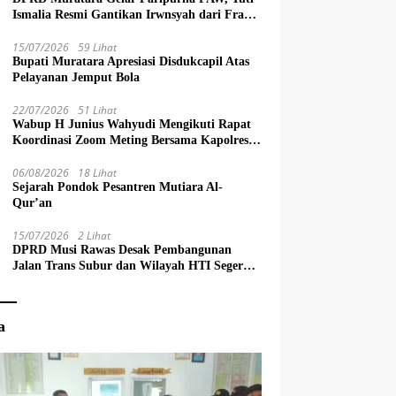
Ismalia Resmi Gantikan Irwnsyah dari Fraksi
PDIP Perjuangan
15/07/2026
59 Lihat
Bupati Muratara Apresiasi Disdukcapil Atas
Pelayanan Jemput Bola
22/07/2026
51 Lihat
Wabup H Junius Wahyudi Mengikuti Rapat
Koordinasi Zoom Meting Bersama Kapolres
Muratara
06/08/2026
18 Lihat
Sejarah Pondok Pesantren Mutiara Al-
Qur’an
15/07/2026
2 Lihat
DPRD Musi Rawas Desak Pembangunan
Jalan Trans Subur dan Wilayah HTI Segera
Dituntaskan
a