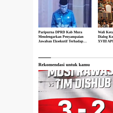
Paripurna DPRD Kab Mura
Wali Kot
Mendengarkan Penyampaian
Dialog Ko
Jawaban Eksekutif Terhadap
XVIII AP
Raperda Tentang
Pertanggungjawaban APBD
Kabupaten Musi Rawas Tahun
Anggaran 2025.
Rekomendasi untuk kamu