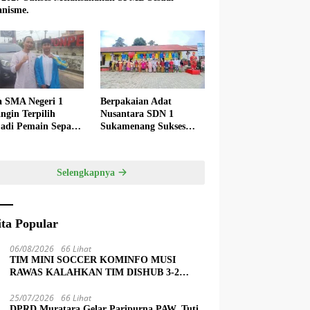
nisme.
a SMA Negeri 1
Berpakaian Adat
ngin Terpilih
Nusantara SDN 1
adi Pemain Sepak
Sukamenang Sukses
 Nasional
Dalam Memperingati
Hardiknas 2025
Selengkapnya
ita Popular
06/08/2026
66 Lihat
TIM MINI SOCCER KOMINFO MUSI
RAWAS KALAHKAN TIM DISHUB 3-2
LEWAT ADU PINALTI
25/07/2026
66 Lihat
DPRD Muratara Gelar Paripurna PAW, Tuti