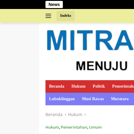
Langsung
News
ke
konten
Indeks
Beranda
Hukum
Politik
Pemerintah
Lubuklinggau
Musi Rawas
Muratara
Beranda
Hukum
Hukum
,
Pemerintahan
,
Umum