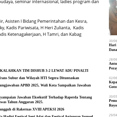
udaya, seminar internasional, ladies program dan
r, Asisten I Bidang Pemerintahan dan Kesra,
y, Kadis Pariwisata, H Heri Zulianta, Kadis
adis Ketenagakerjaan, H Tamri, dan Kabag
30/0
Hari
Dana
28/0
Antu
Pera
KALAHKAN TIM DISHUB 3-2 LEWAT ADU PINALTI
02/0
ans Subur dan Wilayah HTI Segera Dituntaskan
Kepa
gungjawaban APBD 2025, Wali Kota Sampaikan Jawaban
Goto
30/0
ampaian Jawaban Eksekutif Terhadap Raperda Tentang
Pemd
was Tahun Anggaran 2025.
Royo
Tangguh di Rakernas XVIII APEKSI 2026
29/0
 Hadiri Festival Seni Adat dan Festival Anjungan Sumsel