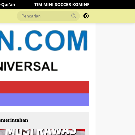
 SOCCER KOMINFO MUSI RAWAS KALAHKAN TIM DISHUB 3-2 LEW
emerintahan