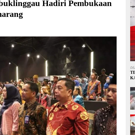
ubuklinggau Hadiri Pembukaan
marang
06
T
K
P