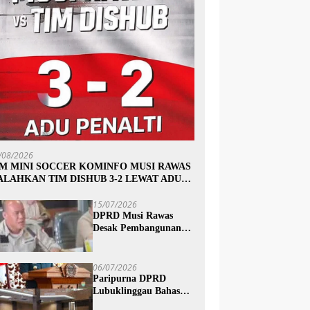
/08/2026
IM MINI SOCCER KOMINFO MUSI RAWAS
ALAHKAN TIM DISHUB 3-2 LEWAT ADU
INALTI
15/07/2026
DPRD Musi Rawas
Desak Pembangunan
Jalan Trans Subur dan
Wilayah HTI Segera
Dituntaskan
06/07/2026
Paripurna DPRD
Lubuklinggau Bahas
Pertanggungjawaban