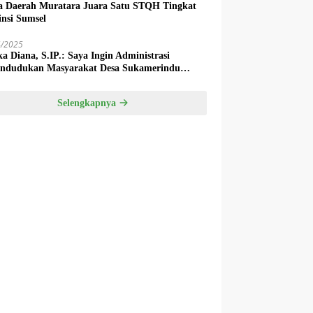
a Daerah Muratara Juara Satu STQH Tingkat
insi Sumsel
4/2025
ka Diana, S.IP.: Saya Ingin Administrasi
ndudukan Masyarakat Desa Sukamerindu
k Ada Permasalahan!
Selengkapnya