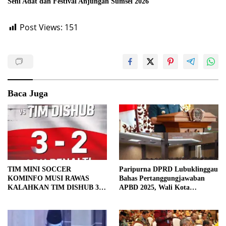
Seni Adat dan Festival Anjungan Sumsel 2026
Post Views:
151
Baca Juga
TIM MINI SOCCER
Paripurna DPRD Lubuklinggau
KOMINFO MUSI RAWAS
Bahas Pertanggungjawaban
KALAHKAN TIM DISHUB 3-2
APBD 2025, Wali Kota
LEWAT ADU PINALTI
Sampaikan Jawaban Eksekutif