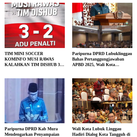
TIM MINI SOCCER
Paripurna DPRD Lubuklinggau
KOMINFO MUSI RAWAS
Bahas Pertanggungjawaban
KALAHKAN TIM DISHUB 3-2
APBD 2025, Wali Kota
LEWAT ADU PINALTI
Sampaikan Jawaban Eksekutif
Paripurna DPRD Kab Mura
Wali Kota Lubuk Linggau
Mendengarkan Penyampaian
Hadiri Dialog Kota Tangguh di