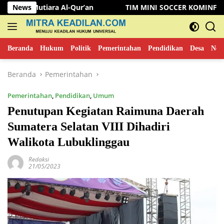
Langsung
a Al-Qur’an
News
TIM MINI SOCCER KOMINFO MUSI RAWAS KA
ke
konten
Beranda
Hukum
Politik
Pemerintahan
Pendidikan
Desa
New
Beranda
Pemerintahan
Pemerintahan
,
Pendidikan
,
Umum
Penutupan Kegiatan Raimuna Daerah
Sumatera Selatan VIII Dihadiri
Walikota Lubuklinggau
Redaksi
21/05/2023