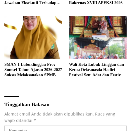
Jawaban Eksekutif Terhadap
Rakernas XVIII APEKSI 2026
Raperda Tentang
Pertanggungjawaban APBD
Kabupaten Musi Rawas Tahun
Anggaran 2025.
SMAN 1 Lubuklinggau Prov
Wali Kota Lubuk Linggau dan
Sumsel Tahun Ajaran 2026-2027
Ketua Dekranasda Hadiri
Sukses Melaksanakan SPMB
Festival Seni Adat dan Festival
Sesuai Mekanisme.
Anjungan Sumsel 2026
Tinggalkan Balasan
Alamat email Anda tidak akan dipublikasikan.
Ruas yang
wajib ditandai
*