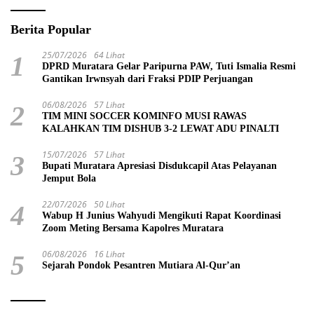
Berita Popular
25/07/2026
64 Lihat
1
DPRD Muratara Gelar Paripurna PAW, Tuti Ismalia Resmi
Gantikan Irwnsyah dari Fraksi PDIP Perjuangan
06/08/2026
57 Lihat
2
TIM MINI SOCCER KOMINFO MUSI RAWAS
KALAHKAN TIM DISHUB 3-2 LEWAT ADU PINALTI
15/07/2026
57 Lihat
3
Bupati Muratara Apresiasi Disdukcapil Atas Pelayanan
Jemput Bola
22/07/2026
50 Lihat
4
Wabup H Junius Wahyudi Mengikuti Rapat Koordinasi
Zoom Meting Bersama Kapolres Muratara
06/08/2026
16 Lihat
5
Sejarah Pondok Pesantren Mutiara Al-Qur’an