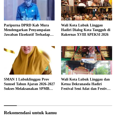
Paripurna DPRD Kab Mura
Wali Kota Lubuk Linggau
Mendengarkan Penyampaian
Hadiri Dialog Kota Tangguh di
Jawaban Eksekutif Terhadap
Rakernas XVIII APEKSI 2026
Raperda Tentang
Pertanggungjawaban APBD
Kabupaten Musi Rawas Tahun
Anggaran 2025.
SMAN 1 Lubuklinggau Prov
Wali Kota Lubuk Linggau dan
Sumsel Tahun Ajaran 2026-2027
Ketua Dekranasda Hadiri
Sukses Melaksanakan SPMB
Festival Seni Adat dan Festival
Sesuai Mekanisme.
Anjungan Sumsel 2026
Rekomendasi untuk kamu