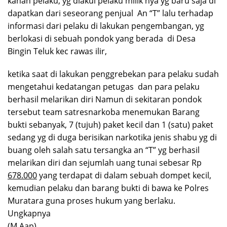
kanan pelaku, yg diakui pelaku milik nya yg baru saja di
dapatkan dari seseorang penjual An “T” lalu terhadap
informasi dari pelaku di lakukan pengembangan, yg
berlokasi di sebuah pondok yang berada di Desa
Bingin Teluk kec rawas ilir,
ketika saat di lakukan penggrebekan para pelaku sudah
mengetahui kedatangan petugas dan para pelaku
berhasil melarikan diri Namun di sekitaran pondok
tersebut team satresnarkoba menemukan Barang
bukti sebanyak, 7 (tujuh) paket kecil dan 1 (satu) paket
sedang yg di duga berisikan narkotika jenis shabu yg di
buang oleh salah satu tersangka an “T” yg berhasil
melarikan diri dan sejumlah uang tunai sebesar Rp
678.000
yang terdapat di dalam sebuah dompet kecil,
kemudian pelaku dan barang bukti di bawa ke Polres
Muratara guna proses hukum yang berlaku.
Ungkapnya
(M Aap)