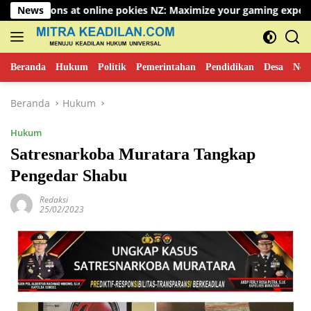
Langsung
at online pokies NZ: Maximize your gaming experience
News
U
ke
konten
Beranda
Hukum
Politik
Pemerintahan
Pendidikan
Desa
New
Beranda
Hukum
Hukum
Satresnarkoba Muratara Tangkap
Pengedar Shabu
Redaksi
25/02/2023