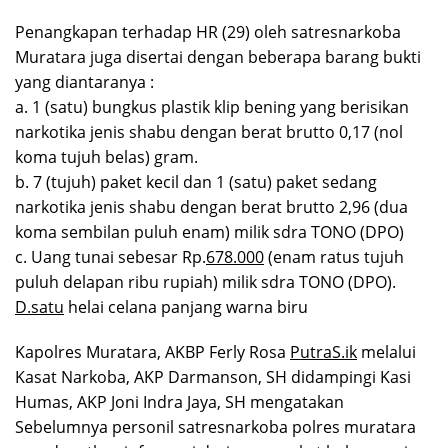
Penangkapan terhadap HR (29) oleh satresnarkoba
Muratara juga disertai dengan beberapa barang bukti
yang diantaranya :
a. 1 (satu) bungkus plastik klip bening yang berisikan
narkotika jenis shabu dengan berat brutto 0,17 (nol
koma tujuh belas) gram.
b. 7 (tujuh) paket kecil dan 1 (satu) paket sedang
narkotika jenis shabu dengan berat brutto 2,96 (dua
koma sembilan puluh enam) milik sdra TONO (DPO)
c. Uang tunai sebesar Rp.
678.000
(enam ratus tujuh
puluh delapan ribu rupiah) milik sdra TONO (DPO).
D.satu
helai celana panjang warna biru
Kapolres Muratara, AKBP Ferly Rosa
PutraS.ik
melalui
Kasat Narkoba, AKP Darmanson, SH didampingi Kasi
Humas, AKP Joni Indra Jaya, SH mengatakan
Sebelumnya personil satresnarkoba polres muratara