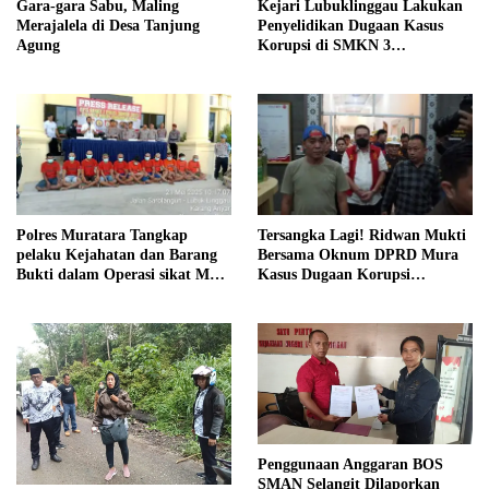
Gara-gara Sabu, Maling
Kejari Lubuklinggau Lakukan
Merajalela di Desa Tanjung
Penyelidikan Dugaan Kasus
Agung
Korupsi di SMKN 3
Lubuklinggau
Polres Muratara Tangkap
Tersangka Lagi! Ridwan Mukti
pelaku Kejahatan dan Barang
Bersama Oknum DPRD Mura
Bukti dalam Operasi sikat Musi
Kasus Dugaan Korupsi
I 2025.
Perkebunan Sawit
Penggunaan Anggaran BOS
SMAN Selangit Dilaporkan