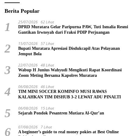
Berita Popular
25/07/2026
62 Lihat
1
DPRD Muratara Gelar Paripurna PAW, Tuti Ismalia Resmi
Gantikan Irwnsyah dari Fraksi PDIP Perjuangan
15/07/2026
57 Lihat
2
Bupati Muratara Apresiasi Disdukcapil Atas Pelayanan
Jemput Bola
22/07/2026
48 Lihat
3
Wabup H Junius Wahyudi Mengikuti Rapat Koordinasi
Zoom Meting Bersama Kapolres Muratara
06/08/2026
46 Lihat
4
TIM MINI SOCCER KOMINFO MUSI RAWAS
KALAHKAN TIM DISHUB 3-2 LEWAT ADU PINALTI
06/08/2026
15 Lihat
5
Sejarah Pondok Pesantren Mutiara Al-Qur’an
07/08/2026
7 Lihat
6
A beginner’s guide to real money pokies at Best Online