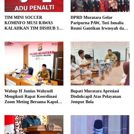
TIM MINI SOCCER
DPRD Muratara Gelar
KOMINFO MUSI RAWAS
Paripurna PAW, Tuti Ismalia
KALAHKAN TIM DISHUB 3-2
Resmi Gantikan Irwnsyah dari
LEWAT ADU PINALTI
Fraksi PDIP Perjuangan
Wabup H Junius Wahyudi
Bupati Muratara Apresiasi
Mengikuti Rapat Koordinasi
Disdukcapil Atas Pelayanan
Zoom Meting Bersama Kapolres
Jemput Bola
Muratara