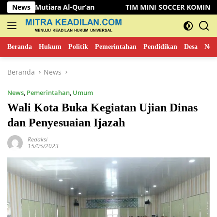
Langsung
ra Al-Qur’an
News
TIM MINI SOCCER KOMINFO MUSI RAWAS K
ke
konten
Beranda
Hukum
Politik
Pemerintahan
Pendidikan
Desa
New
Beranda
News
News
,
Pemerintahan
,
Umum
Wali Kota Buka Kegiatan Ujian Dinas
dan Penyesuaian Ijazah
Redaksi
15/05/2023