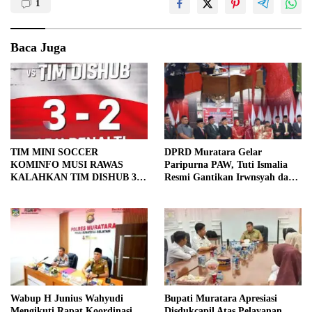
1
Baca Juga
TIM MINI SOCCER
DPRD Muratara Gelar
KOMINFO MUSI RAWAS
Paripurna PAW, Tuti Ismalia
KALAHKAN TIM DISHUB 3-2
Resmi Gantikan Irwnsyah dari
LEWAT ADU PINALTI
Fraksi PDIP Perjuangan
Wabup H Junius Wahyudi
Bupati Muratara Apresiasi
Mengikuti Rapat Koordinasi
Disdukcapil Atas Pelayanan