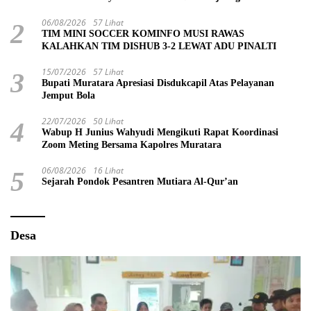
06/08/2026
57 Lihat
2
TIM MINI SOCCER KOMINFO MUSI RAWAS
KALAHKAN TIM DISHUB 3-2 LEWAT ADU PINALTI
15/07/2026
57 Lihat
3
Bupati Muratara Apresiasi Disdukcapil Atas Pelayanan
Jemput Bola
22/07/2026
50 Lihat
4
Wabup H Junius Wahyudi Mengikuti Rapat Koordinasi
Zoom Meting Bersama Kapolres Muratara
06/08/2026
16 Lihat
5
Sejarah Pondok Pesantren Mutiara Al-Qur’an
Desa