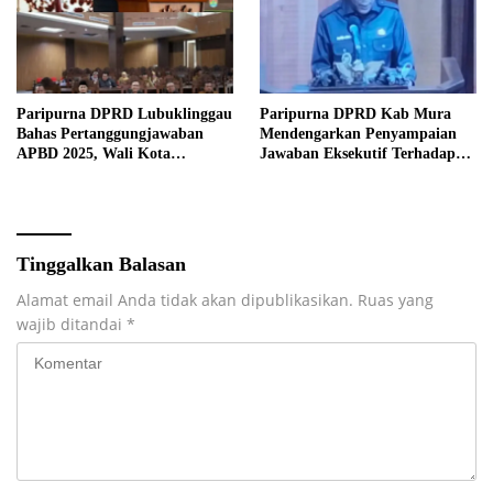
Paripurna DPRD Lubuklinggau
Paripurna DPRD Kab Mura
Bahas Pertanggungjawaban
Mendengarkan Penyampaian
APBD 2025, Wali Kota
Jawaban Eksekutif Terhadap
Sampaikan Jawaban Eksekutif
Raperda Tentang
Pertanggungjawaban APBD
Kabupaten Musi Rawas Tahun
Anggaran 2025.
Tinggalkan Balasan
Alamat email Anda tidak akan dipublikasikan.
Ruas yang
wajib ditandai
*