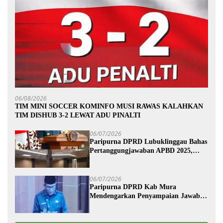
06/08/2026
TIM MINI SOCCER KOMINFO MUSI RAWAS KALAHKAN
TIM DISHUB 3-2 LEWAT ADU PINALTI
06/07/2026
Paripurna DPRD Lubuklinggau Bahas
Pertanggungjawaban APBD 2025,
Wali Kota Sampaikan Jawaban
Eksekutif
06/07/2026
Paripurna DPRD Kab Mura
Mendengarkan Penyampaian Jawaban
Eksekutif Terhadap Raperda Tentang
Pertanggungjawaban APBD
Kabupaten Musi Rawas Tahun