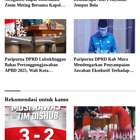
Zoom Meting Bersama Kapolres
Jemput Bola
Muratara
Paripurna DPRD Lubuklinggau
Paripurna DPRD Kab Mura
Bahas Pertanggungjawaban
Mendengarkan Penyampaian
APBD 2025, Wali Kota
Jawaban Eksekutif Terhadap
Sampaikan Jawaban Eksekutif
Raperda Tentang
Pertanggungjawaban APBD
Kabupaten Musi Rawas Tahun
Anggaran 2025.
Rekomendasi untuk kamu